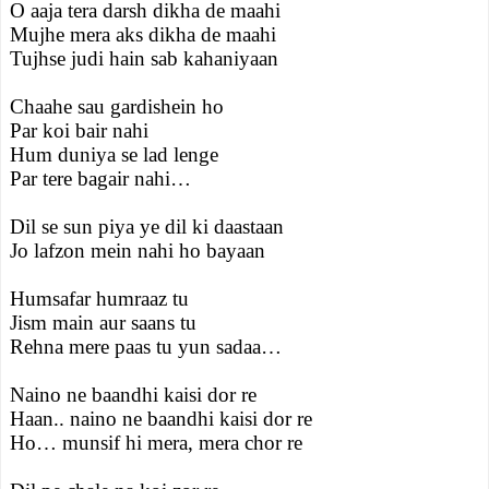
O aaja tera darsh dikha de maahi
Mujhe mera aks dikha de maahi
Tujhse judi hain sab kahaniyaan
Chaahe sau gardishein ho
Par koi bair nahi
Hum duniya se lad lenge
Par tere bagair nahi…
Dil se sun piya ye dil ki daastaan
Jo lafzon mein nahi ho bayaan
Humsafar humraaz tu
Jism main aur saans tu
Rehna mere paas tu yun sadaa…
Naino ne baandhi kaisi dor re
Haan.. naino ne baandhi kaisi dor re
Ho… munsif hi mera, mera chor re