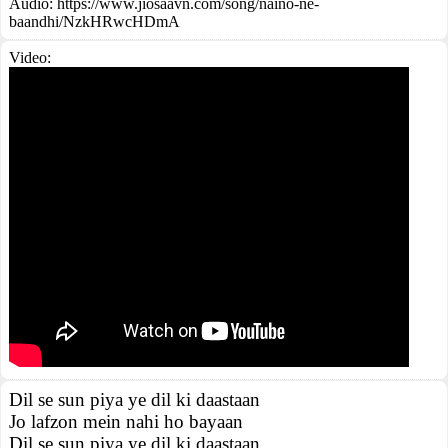
Audio: https://www.jiosaavn.com/song/naino-ne-
baandhi/NzkHRwcHDmA
Video:
Dil se sun piya ye dil ki daastaan
Jo lafzon mein nahi ho bayaan
Dil se sun piya ye dil ki daastaan